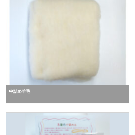
中詰め羊毛