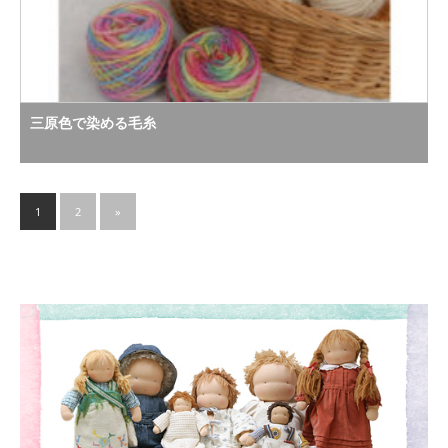
三原色で染める毛糸
1
2
»