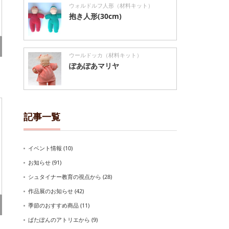
ウォルドルフ人形（材料キット）
抱き人形(30cm)
ウールドッカ（材料キット）
ぽあぽあマリヤ
記事一覧
イベント情報
(10)
お知らせ
(91)
シュタイナー教育の視点から
(28)
作品展のお知らせ
(42)
季節のおすすめ商品
(11)
ぱたぽんのアトリエから
(9)