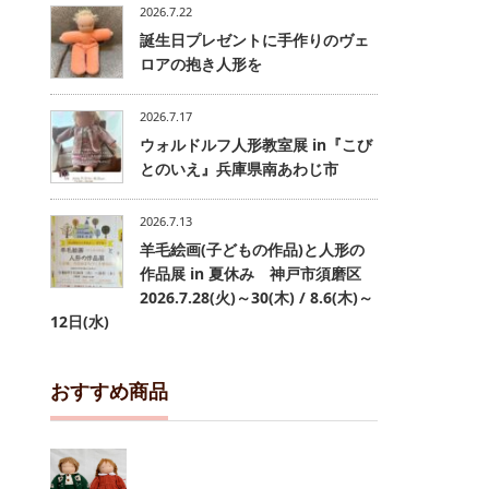
2026.7.22
誕生日プレゼントに手作りのヴェ
ロアの抱き人形を
2026.7.17
ウォルドルフ人形教室展 in『こび
とのいえ』兵庫県南あわじ市
2026.7.13
羊毛絵画(子どもの作品)と人形の
作品展 in 夏休み 神戸市須磨区
2026.7.28(火)～30(木) / 8.6(木)～
12日(水)
おすすめ商品