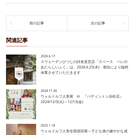
前の記事
次の記事
関連記事
2026.6.17
スウェーデンひつじの詩舎直営店「スペース ペレの
あたらしいふく」は、2026.6.25(木) 都合により臨時
休業させていただきます
2024.11.30
ウォルドルフ人形展 in 『パディントン浜松店』
2024/12/3(火)～12/13(金)
2025.1.18
ウォルドルフ人形全国巡回展～子ども達の健やかな成