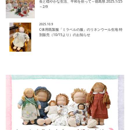
長と穏やかな生活、平和を祈って～徳島県 2025.1/25
～2/9
2025.10.9
C体用既製服「ミラベルの服」のリネンウール生地 特
別販売（10/15より）のお知らせ