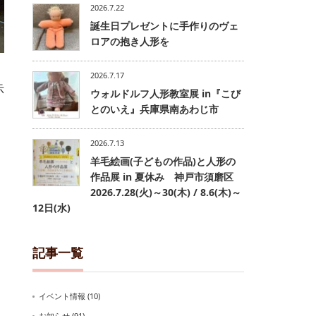
2026.7.22
誕生日プレゼントに手作りのヴェ
ロアの抱き人形を
2026.7.17
示
ウォルドルフ人形教室展 in『こび
とのいえ』兵庫県南あわじ市
2026.7.13
羊毛絵画(子どもの作品)と人形の
作品展 in 夏休み 神戸市須磨区
2026.7.28(火)～30(木) / 8.6(木)～
12日(水)
記事一覧
イベント情報
(10)
お知らせ
(91)