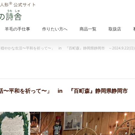
羊毛の手仕事
作りたい方へ
商品一覧
取扱店
穏やかな生活〜平和を祈って〜」 in 『百町森』静岡県静岡市 ～2024.9.
活〜平和を祈って〜」 in 『百町森』静岡県静岡市