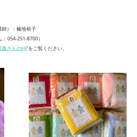
講師）：榛地裕子
4-251-8700）
町森さんのHP
をご覧ください。