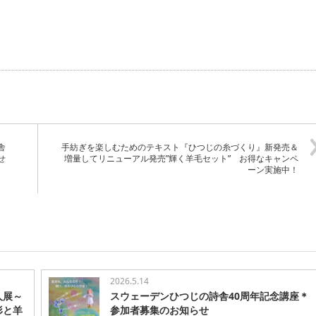
詩舎
手紡ぎを楽しむためのテキスト『ひつじの糸づくり』新発売＆
らせ
増量してリニューアル発売”輝く羊毛セット” お得なキャンペ
ーン実施中！
2026.5.14
人展～
スウェーデンひつじの詩舎40周年記念講座＊
形と羊
参加者募集のお知らせ