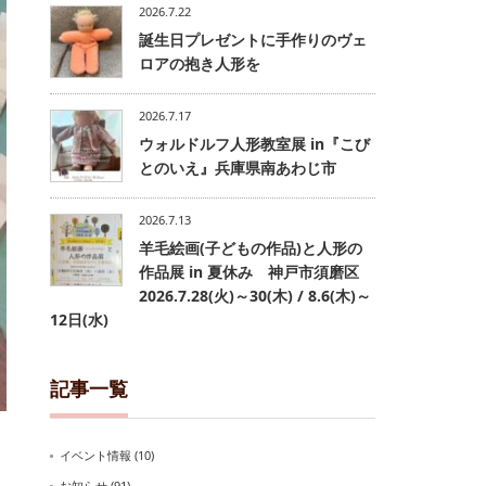
2026.7.22
誕生日プレゼントに手作りのヴェ
ロアの抱き人形を
2026.7.17
ウォルドルフ人形教室展 in『こび
とのいえ』兵庫県南あわじ市
2026.7.13
羊毛絵画(子どもの作品)と人形の
作品展 in 夏休み 神戸市須磨区
2026.7.28(火)～30(木) / 8.6(木)～
12日(水)
記事一覧
イベント情報
(10)
お知らせ
(91)