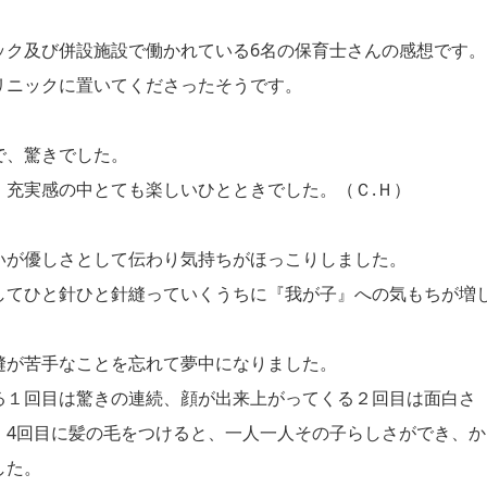
ック及び併設施設で働かれている6名の保育士さんの感想です。
リニックに置いてくださったそうです。
で、驚きでした。
、充実感の中とても楽しいひとときでした。（Ｃ.Ｈ）
いが優しさとして伝わり気持ちがほっこりしました。
してひと針ひと針縫っていくうちに『我が子』への気もちが増
縫が苦手なことを忘れて夢中になりました。
る１回目は驚きの連続、顔が出来上がってくる２回目は面白さ
、4回目に髪の毛をつけると、一人一人その子らしさができ、か
した。